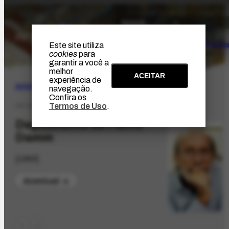
O Artista
Projeto Portin
Este site utiliza
cookies
para
garantir a você a
melhor
ACEITAR
experiência de
ACERVO
|
AUDIOVISUAL
navegação.
Confira os
Termos de Uso
.
DE-34.1
Depoimento de Flávio
Damm
[1983]
download