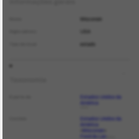
Informações gerais
Wisconsin
Nome
USA
Sigla (abrev.)
estado
Tipo de local
Taxonomia
Estados Unidos da
É parte de
América
LOCAL
Estados Unidos da
Contém
América
Wisconsin
Fond du Lac
LOCAL