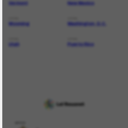
Vermont
New Mexico
LOCAL
LOCAL
Wyoming
Washington, D.C.
LOCAL
LOCAL
Utah
Puerto Rico
APOIO