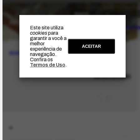
O Artista
Projeto Portin
Este site utiliza
cookies
para
garantir a você a
melhor
ACEITAR
experiência de
BUSCA
navegação.
Confira os
Termos de Uso
.
LOC-613
Wisconsin