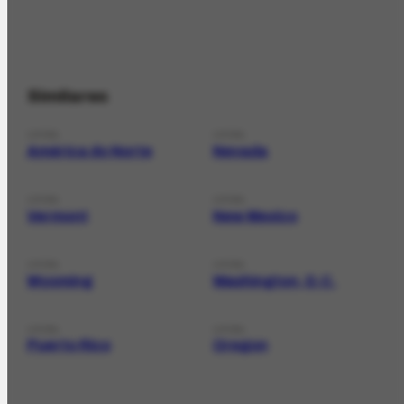
Similares
LOCAL
LOCAL
América do Norte
Nevada
LOCAL
LOCAL
Vermont
New Mexico
LOCAL
LOCAL
Wyoming
Washington, D.C.
LOCAL
LOCAL
Puerto Rico
Oregon