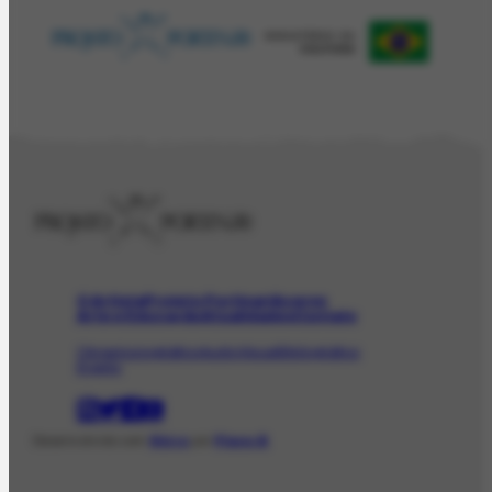
O Artista
Projeto Portinari
Acervo
Arte e Educação
Atualidades
Contato
Obras
Iconográfico
AudioVisual
Bibliográfico
Evento
Desenvolvido com
Shiro
por
Plano B