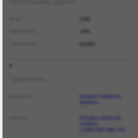
Informações gerais
Utah
Nome
USA
Sigla (abrev.)
estado
Tipo de local
Taxonomia
Estados Unidos da
É parte de
América
LOCAL
Estados Unidos da
Contém
América
Utah
Salt Lake City
LOCAL