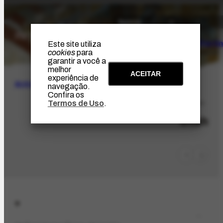
O Artista
Projeto Portin
Este site utiliza
cookies
para
garantir a você a
melhor
ACEITAR
experiência de
BUSCA
navegação.
Confira os
Termos de Uso
.
LOC-580
Utah