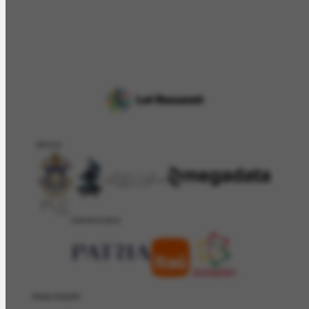
APOIO
PATROCÍNIO
REALIZAÇÂO