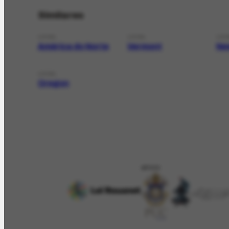
Similares
LOCAL
LOCAL
LOC
América do Norte
Vermont
Ne
LOCAL
Oregon
APOIO