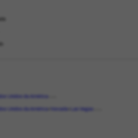
da
do
dos Unidos da América
LOCAL
dos Unidos da América
Nevada
Las Vegas
LOCAL