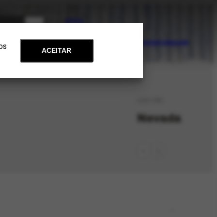
PT
EN
Acervo
Arte e Educação
Atualidades
Contato
Apoie
 os
ACEITAR
LOC-705
Nevada