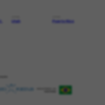
LOCAL
LOCAL
C.
Utah
Puerto Rico
ZAÇÂO