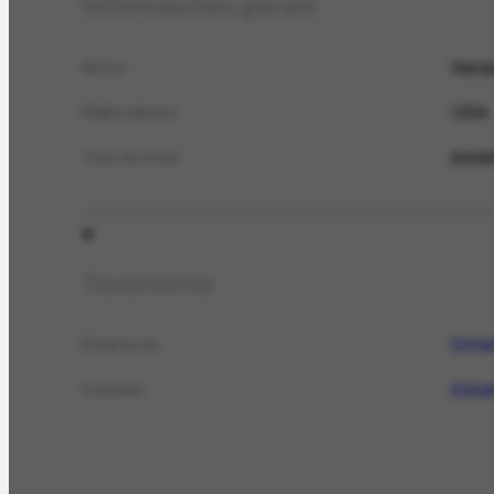
Informações gerais
Neva
Nome
USA
Sigla (abrev.)
esta
Tipo de local
Taxonomia
Esta
É parte de
Esta
Contém