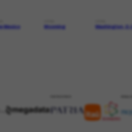
AL
LOCAL
LOCAL
w Mexico
Wyoming
Washington, D.
PATROCÍNIO
REALI