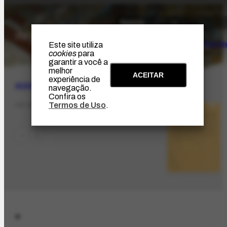
O Artista
Projeto Portin
Este site utiliza
cookies
para
garantir a você a
melhor
ACEITAR
experiência de
ACERVO
|
BIBLIOGRÁFICO
navegação.
Confira os
Termos de Uso
.
CO-4983.1