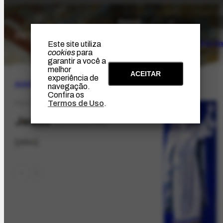
O Artista
Projeto Portin
Este site utiliza
cookies
para
garantir a você a
melhor
ACEITAR
experiência de
ACERVO
|
OBRAS
navegação.
Confira os
Termos de Uso
.
FCO-2760
Jesus
EXECUTADA PARA
[1941]