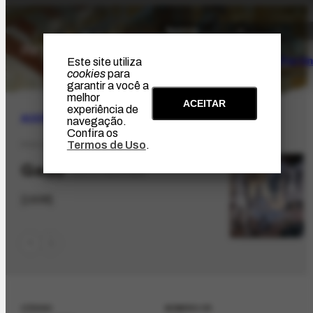
O Artista
Projeto Portin
Este site utiliza
cookies
para
garantir a você a
melhor
ACEITAR
experiência de
ACERVO
|
OBRAS
navegação.
Confira os
Termos de Uso
.
FCO-1750
Gado
EXECUTADA PARA
[1938]
CÓDIGO
NÚMERO CR