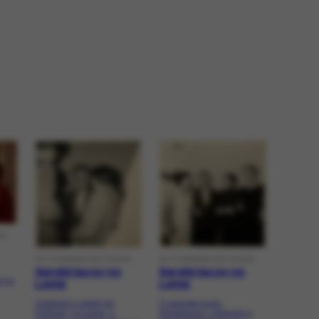
CA
FOTOGRAFIA HISTÓRICA
FOTOGRAFIA HISTÓRICA
Serebriacov no
Serebriacov no
a no
Leme
Leme
Visitando o ateliê de
O pianista russo
Portinari, no Leme, o
Serebriacov, visitando o