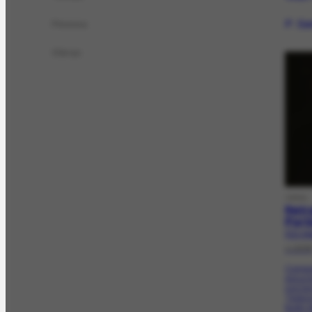
P. Se
Pessoa
Obras
OBRA
Retr
Port
FCO-34
c.193
Compos
escuros
nos ton
Textura
busto 