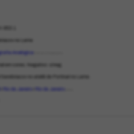
-853.1
briacov no Leme
rafia Analógica
TIPO DE FOTOGRAFIA
nal em cores; Negativo: s/neg.
 Serebriacov no ateliê de Portinari no Leme.
l
Rio de Janeiro
Rio de Janeiro
LOCAL