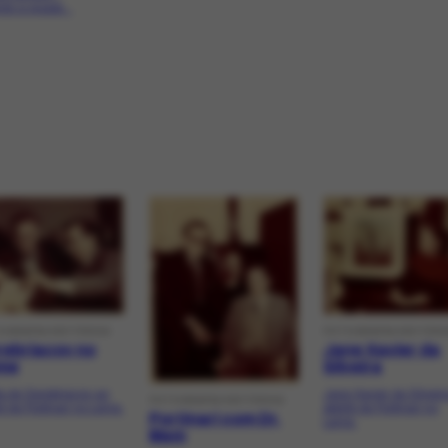
do a quase...
FOTOGRAFIA HISTÓRI
OGRAFIA HISTÓRICA
Jane Xavier da
rebriacov no
Silveira
me
Jane Xavier da Silveir
ta de Serebriacov ao
FOTOGRAFIA HISTÓRICA
ateliIê de Portinari no
iê de Portinari no Leme.
Portinari com Dr.
Leme.
Mem