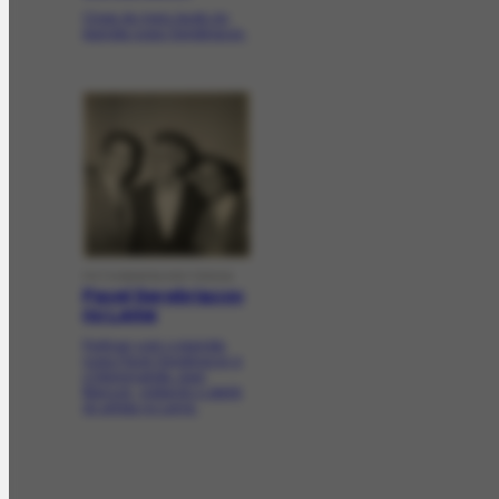
Close de meio-busto do
pianista russo Serebriacov.
FOTOGRAFIA HISTÓRICA
Pavel Serebriacov
no Leme
Portinari com o pianista
russo Pavel Serebriacov e
o fotojornalista Jean
Manzon, visitando o ateliê
do artista no Leme.