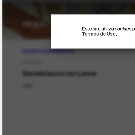
Este site utiliza
cookies
p
Termos de Uso
.
ACERVO
|
ICONOGRÁFICO
AFRH-853.1
Serebriacov no Leme
1957