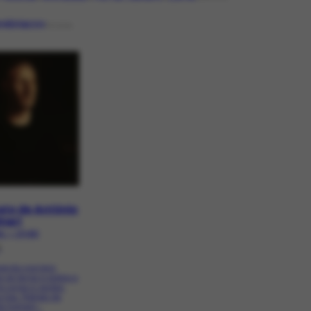
rebriacov
PESSOA
ato de Antônio
inari
51 | CR-623
6
ição nos tons
 de terras e pretos e
s ocres e verdes.
 lisa. Retrato de
de homem -