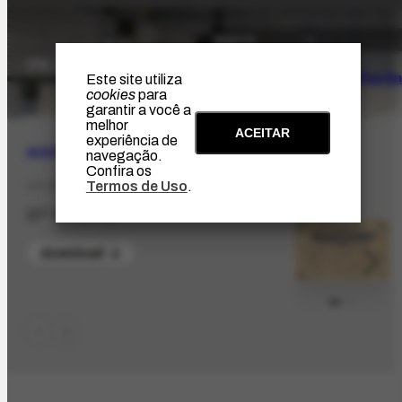
O Artista
Projeto Portin
Este site utiliza
cookies
para
garantir a você a
melhor
ACEITAR
experiência de
ACERVO
|
BIBLIOGRÁFICO
navegação.
Confira os
Termos de Uso
.
CO-2782.1
[27-01-1935]
download