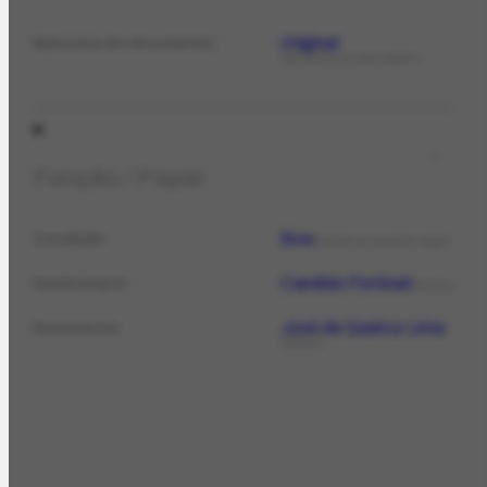
Original
Natureza do documento
NATUREZA DO DOCUMENTO
Função / Papel
Boa
Condição
ESTADO DE CONSERVAÇÃO
Candido Portinari
Destinatário
PESSOA
José de Queiroz Lima
Remetente
PESSOA