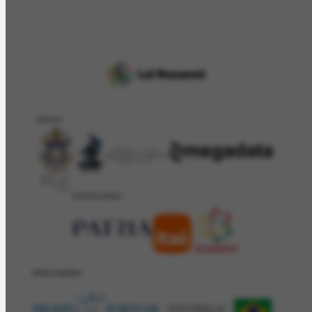
APOIO
PATROCÍNIO
REALIZAÇÂO