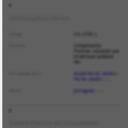
Informações Gerais
CO-2782.1
Código
Cumprimenta
Resumo
Portinari, avisando que
irá almoçar qualquer
dia.
Brasil
Rio de Janeiro
Área geográfica
Rio de Janeiro
LOCAL
português
Idioma
IDIOMA
Dados Físicos do Documento