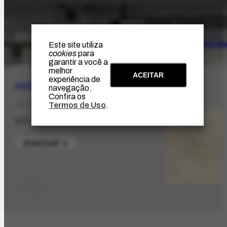
O Artista
Projeto Portin
Este site utiliza
cookies
para
garantir a você a
melhor
ACEITAR
experiência de
ACERVO
|
BIBLIOGRÁFICO
navegação.
Confira os
Termos de Uso
.
CO-1705.1
[23-08-1950]
download