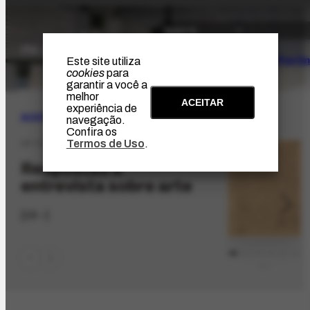
O Artista
Projeto Portin
Este site utiliza
cookies
para
garantir a você a
melhor
ACEITAR
experiência de
ACERVO
|
BIBLIOGRÁFICO
navegação.
Confira os
Termos de Uso
.
AP-13.2
Respostas a
entrevista sobre arte
[19--]