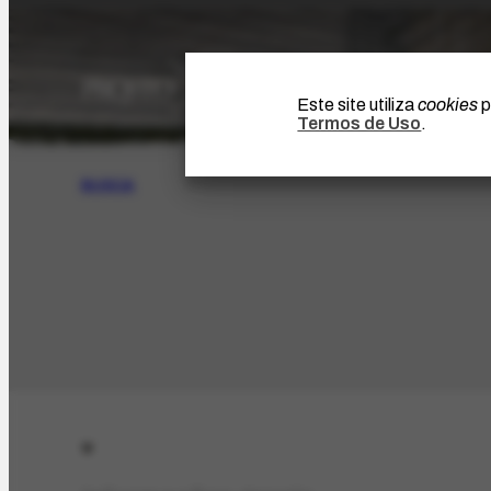
Este site utiliza
cookies
p
Termos de Uso
.
BUSCA