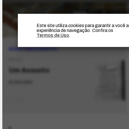
O Artista
Projeto Port
Este site utiliza
cookies
para garantir a você a
experiência de navegação. Confira os
Termos de Uso
.
ACERVO
|
BIBLIOGRÁFICO
PR-2317
Um Assunto
01/05/1953