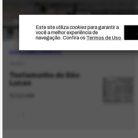
O Artista
Projeto Port
Este site utiliza
cookies
para garantir a
você a melhor experiência de
navegação. Confira os
Termos de Uso
.
ACERVO
|
BIBLIOGRÁFICO
PR-5697
Testemunho de São
Lucas
21/10/1958