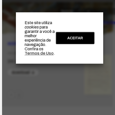
O Artista
Projeto Portin
Este site utiliza
cookies
para
garantir a você a
melhor
ACEITAR
experiência de
ACERVO
|
BIBLIOGRÁFICO
navegação.
Confira os
Termos de Uso
.
CO-2940.1
[09-03-1957]
download