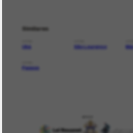
Similares
LOCAL
LOCAL
LOC
Ubá
São Lourenço
Má
LOCAL
Passos
APOIO