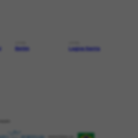
LOCAL
LOCAL
i
Betim
Lagoa Santa
ZAÇÂO