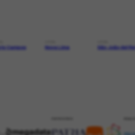
AL
LOCAL
LOCAL
rio Campos
Nova Lima
São João del Re
PATROCÍNIO
REALI