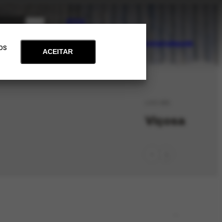
PT
EN
Acervo
Arte e Educação
Atualidades
Contato
Apoie
 os
ACEITAR
LOC-681
Viçosa