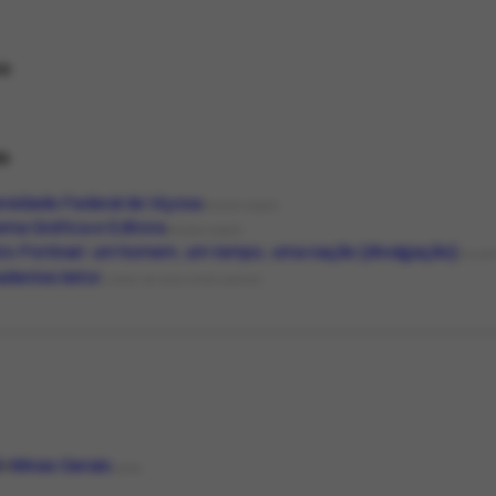
sa
de
rsidade Federal de Viçosa
ORGANIZAÇÃO
ma Gráfica e Editora
ORGANIZAÇÃO
to Portinari: um homem, um tempo, uma nação [divulgação]
FOLHE
adentes leitor
LIVROS DE ASSUNTOS GERAIS
l
Minas Gerais
LOCAL