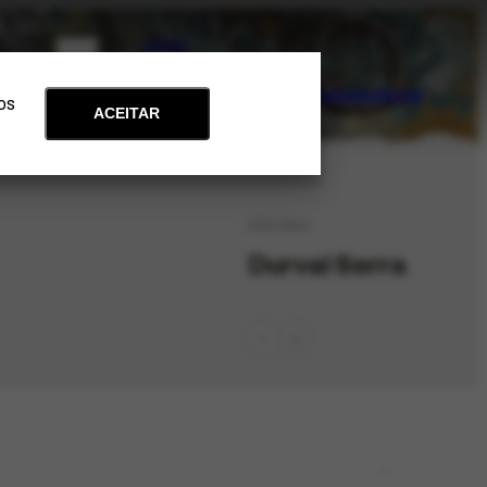
PT
EN
Acervo
Arte e Educação
Atualidades
Contato
Apoie
 os
ACEITAR
PES-5810
Durval Serra