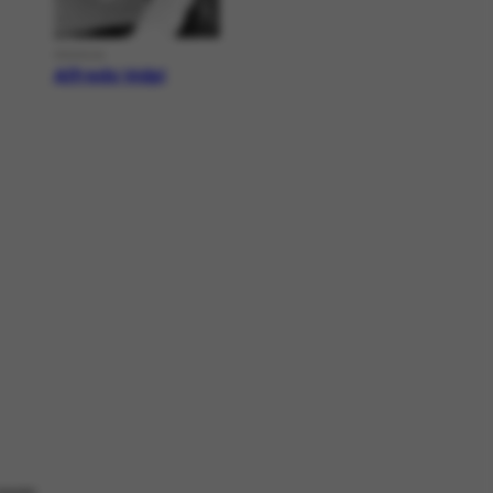
PESSOA
Alfredo Volpi
ZAÇÂO