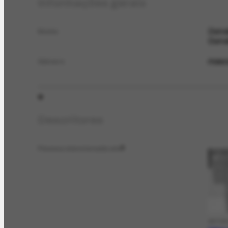
Informações gerais
Durva
Nome
Durva
masc
Gênero
Descritores
Pessoa mencionada em
2
ARTIG