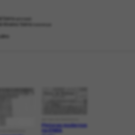
l Serra
principal
l Alvarez Serra
nascença
ulino
ARTIGO DE PERIÓDICO
Pintores modernos
na ENBA
O DE PERIÓDICO