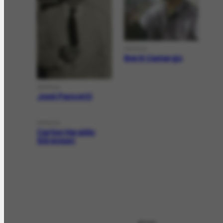
PESSOA
Iberê Camargo
PESSOA
José Pancetti
PESSOA
Carlos Haraldo
Sörensen
APOIO