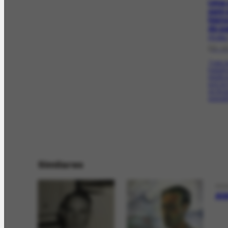
Uma 
sem 
histo
do p
PR-846.
[21-1
Trata 
trabalh
plástic
prol d
do Bra
exposit
Similares
PES
Al