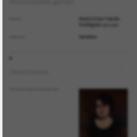
Informações gerais
Maria Ester Falcão
Nome
Rodrigues
principal
feminino
Gênero
Descritores
Pessoa mencionada em