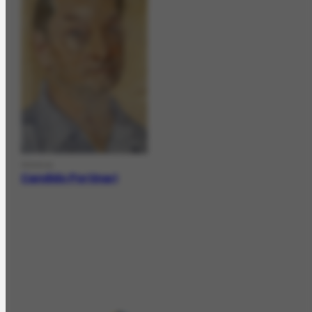
PESSOA
Candido Portinari