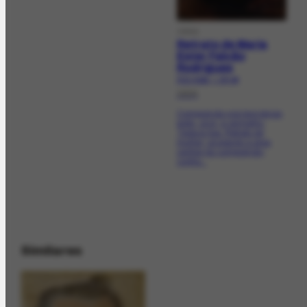
OBRA
Retrato de Maria
Ester Falcão
Rodrigues
FCO-3429 | CR-46
1924
Composição nos tons terras,
preto, ocre, e vermelho.
Textura lisa. Retrato de
mulher, ocupando a área
central da composição,
contra...
Similares