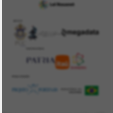
APOIO
PATROCÍNIO
REALIZAÇÂO