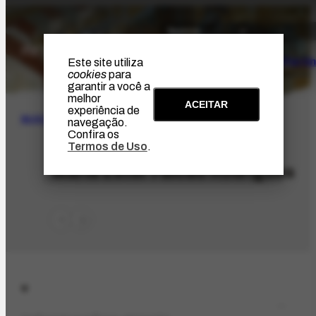
O Artista
Projeto Portin
Este site utiliza
cookies
para
garantir a você a
melhor
ACEITAR
experiência de
BUSCA
navegação.
Confira os
Termos de Uso
.
PES-5425
Maria Ester Falcão Rodrigues