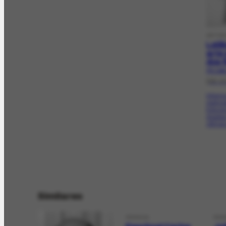
ARTIG
Leil
arte
dos 
PR-1492
[08-0
Informa
realiza
Educaç
doadas
vítimas
Similares
PESSOA
PES