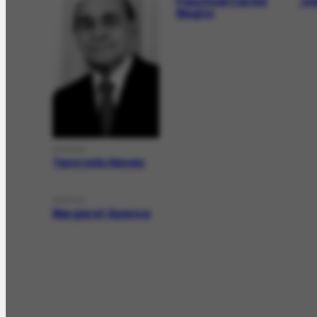
Paschoal Carlos
Jo
Magno
PESSOA
Tancredo Neves
PESSOA
Margaret Spence