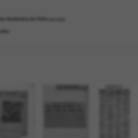
les Madureira de Pinho
principal
ulino