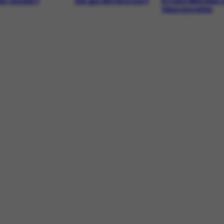
ão Goulart
Sérgio Bittencourt
Ernani Mendes 
Vasconcelos