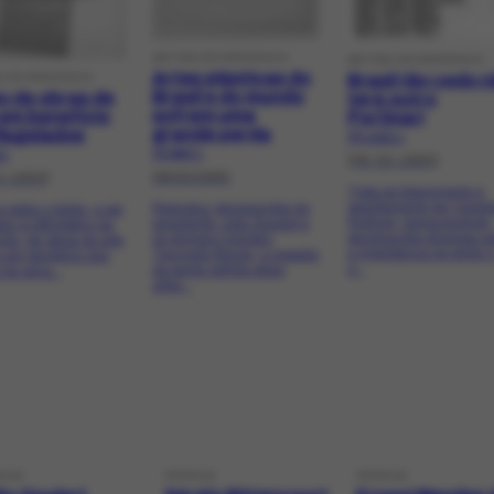
ARTIGO DE PERIÓDICO
ARTIGO DE PERIÓDICO
Artes plásticas do
Brasil tão cedo 
O DE PERIÓDICO
Brasil e do mundo
ão de obras de
terá outro
sofrem uma
 em benefício
Portinari
grande perda
flagelados
PR-11513.1
PR-8847.1
.1
[08-02-1962]
08/02/1962
3-1953]
Trata do falecimento e
sepultamento de Candi
Reproduz declarações do
 sobre o leilão, a ser
Portinari, transcrevendo
presidente João Goulart e
do no Ministério da
declarações diversas s
do primeiro ministro
ão, de obras de arte
a importância do pintor 
Tancredo Neves, a respeito
 em benefício das
o...
da perda sofrida pelas
 da seca...
artes...
SOA
PESSOA
PESSOA