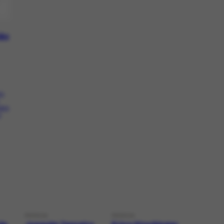
não
do
obre
e
PESSOA
PESSOA