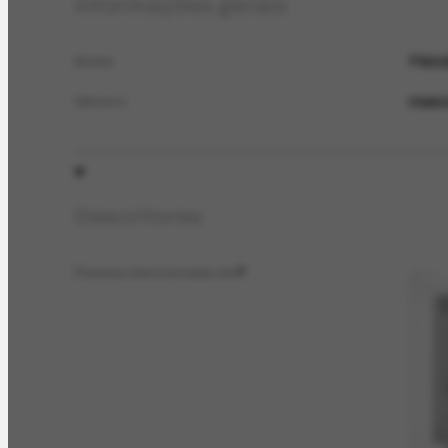
Informações gerais
Péric
Nome
masc
Gênero
Descritores
Pessoa mencionada em
3