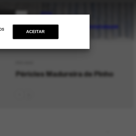
PT
EN
Acervo
Arte e Educação
Atualidades
Contato
Apoie
 os
ACEITAR
PES-4946
Péricles Madureira de Pinho