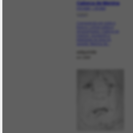
Cabeça de Menina
FCO-5129 | CR-3512
[1955]
Composição em preto e
branco. Linhas soltas e
emaranhadas. Cabeça de
menina, ocupando a
totalidade da área do
suporte. Menina de...
adquirida
em 1990