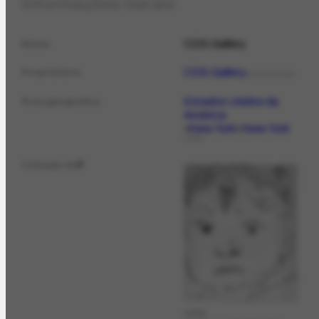
Informações Gerais
CDS Gallery
Nome
CDS Gallery
Proprietário
ORGANIZAÇÃO
Estados Unidos da
Área geográfica
América
New York
New York
LOCAL
Coleção de
2
OBRA