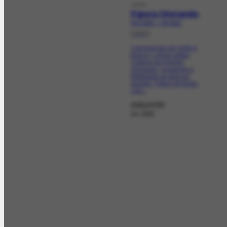
OBRA
Figura Chorando
FCO-5130 | CR-3513
[1955]
Composição em preto e
branco. Linhas soltas.
Cabeça de homem
chorando, ocupando a
totalidade da área do
suporte. Figura de frente,
com...
adquirida
em 1990