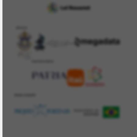
APOIO
PATROCÍNIO
REALIZAÇÂO