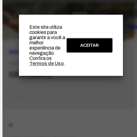
O Artista
Projeto Portin
Este site utiliza
cookies
para
garantir a você a
melhor
ACEITAR
experiência de
BUSCA
navegação.
Confira os
Termos de Uso
.
COL-919
CDS Gallery