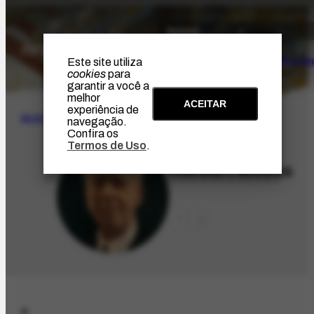
O Artista
Projeto Portin
Este site utiliza
cookies
para
garantir a você a
melhor
ACEITAR
experiência de
BUSCA
navegação.
Confira os
Termos de Uso
.
PES-4283
Herbert Moses