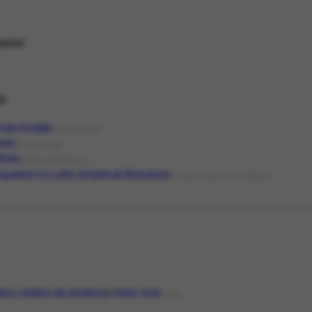
ester
de
man Kodak
ORGANIZAÇÃO
sis
ORGANIZAÇÃO
ítulo
CORRESPONDÊNCIA
panion to Latin American literature
LIVROS DE ASSUNTOS GERAIS
dos Unidos da América
New York
LOCAL