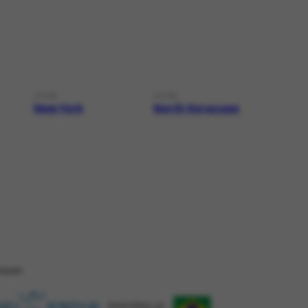
LOCAL
LOCAL
New York
North Syracuse
ZAÇÂO