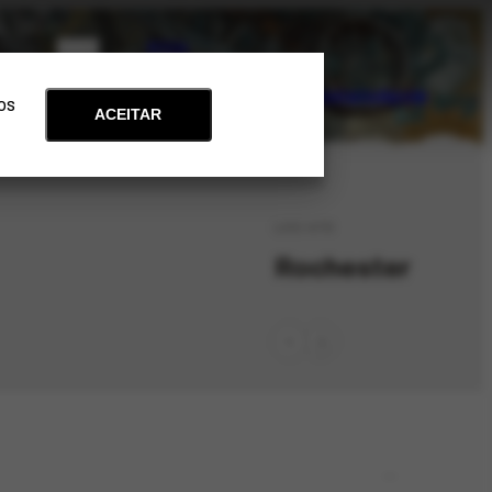
PT
EN
Acervo
Arte e Educação
Atualidades
Contato
Apoie
 os
ACEITAR
LOC-479
Rochester