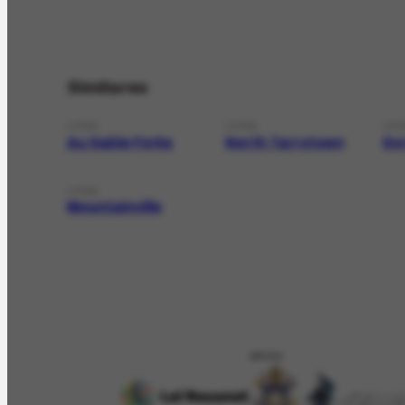
Similares
LOCAL
LOCAL
LOC
Au Sable Forks
North Tarrytown
Sy
LOCAL
Mountainville
APOIO