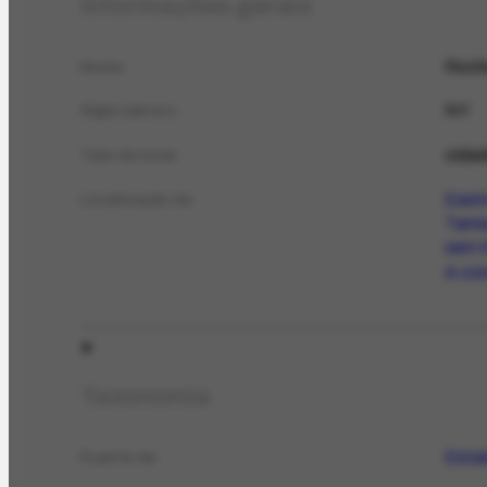
Informações gerais
Roch
Nome
NY
Sigla (abrev.)
cida
Tipo de local
East
Localização de
Tame
sem t
A com
Taxonomia
Esta
É parte de