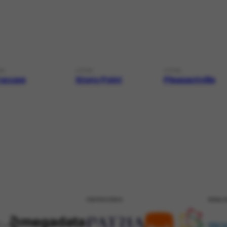
AL
LOCAL
LOCAL
racuse
Stony Point
Pleasantville
PATROCÍNIO
REALI