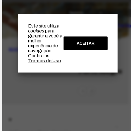
O Artista
Projeto Portin
Este site utiliza
cookies
para
garantir a você a
melhor
ACEITAR
experiência de
BUSCA
navegação.
Confira os
Termos de Uso
.
LOC-447
Porto Alegre