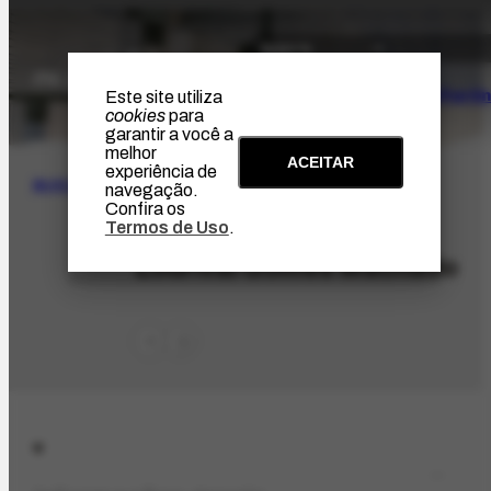
O Artista
Projeto Portin
Este site utiliza
cookies
para
garantir a você a
melhor
ACEITAR
experiência de
BUSCA
navegação.
Confira os
Termos de Uso
.
PES-3665
Lourival Gomes Machado