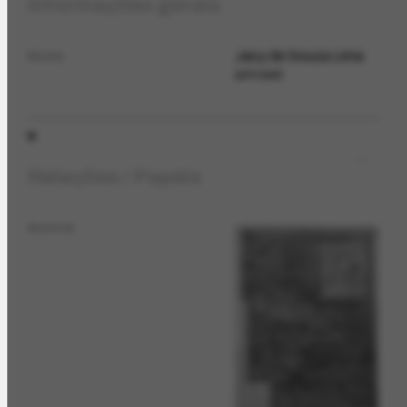
Informações gerais
Jacy de Souza Lima
Nome
principal
Relações / Papéis
Autoria