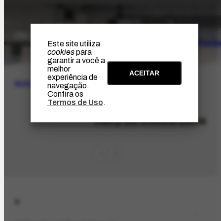
O Artista
Projeto Portin
Este site utiliza
cookies
para
garantir a você a
melhor
ACEITAR
experiência de
BUSCA
navegação.
Confira os
Termos de Uso
.
PES-3463
Jacy de Souza Lima