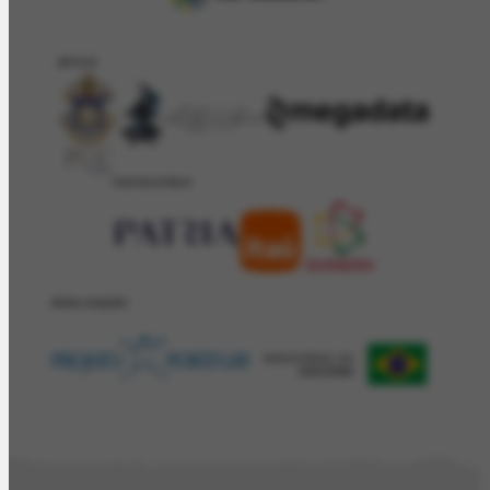
APOIO
PATROCÍNIO
REALIZAÇÂO