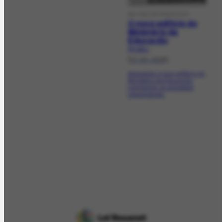
ARTIGO DE PERIÓDICO
O novo edifício do
Ministério da
Educação
PR-364.1
[07-05-1938]
Apresenta o novo edifício do
Ministério da Educação,
nomeando os arquitetos
responsáveis.