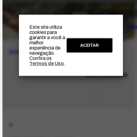
O Artista
Projeto Portin
Este site utiliza
cookies
para
garantir a você a
melhor
ACEITAR
experiência de
BUSCA
navegação.
Confira os
Termos de Uso
.
LOC-343
Montevidéu