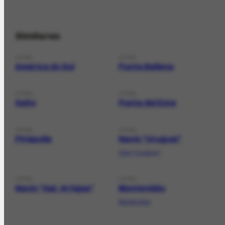
Similares
LOCAL
LOCAL
América do Sul
Punta Ballena
LOCAL
LOCAL
Salto
Punta del Este
LOCAL
LOCAL
Piriápolis
Navio "Uruguai"
Ship "Uruguay"
LOCAL
LOCAL
Navio "Gal. Artigas"
Montevidéu
Montevideo