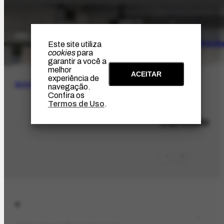
O Artista
Projeto Portin
Este site utiliza
cookies
para
garantir a você a
melhor
ACEITAR
experiência de
BUSCA
navegação.
Confira os
Termos de Uso
.
LOC-109
Carmelo