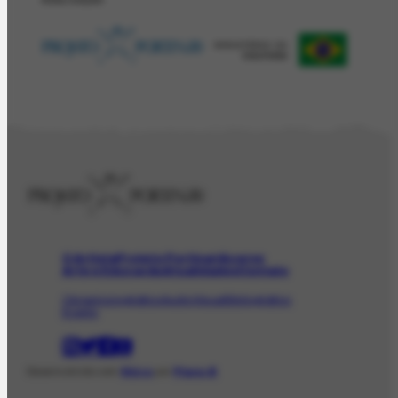
O Artista
Projeto Portinari
Acervo
Arte e Educação
Atualidades
Contato
Obras
Iconográfico
AudioVisual
Bibliográfico
Evento
Desenvolvido com
Shiro
por
Plano B