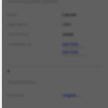
Informações gerais
Carmelo
Nome
URU
Sigla (abrev.)
cidade
Tipo de local
sem título
Localização de
CORRESPONDÊNCIA
sem título
CORRESPONDÊNCIA
Taxonomia
Uruguai
É parte de
LOCAL