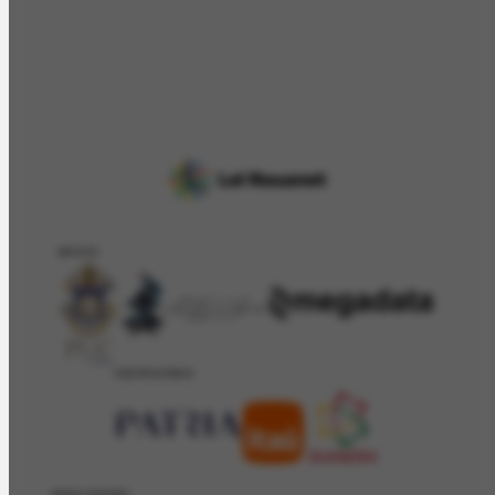
APOIO
PATROCÍNIO
REALIZAÇÂO