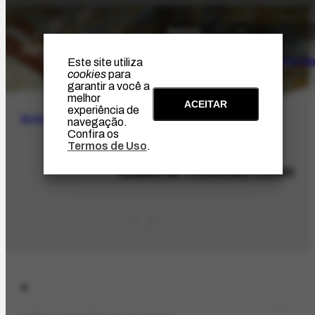
O Artista
Projeto Portin
Este site utiliza
cookies
para
garantir a você a
melhor
ACEITAR
experiência de
BUSCA
navegação.
Confira os
Termos de Uso
.
ORG-3546.1
Galeria Thomas Cohn