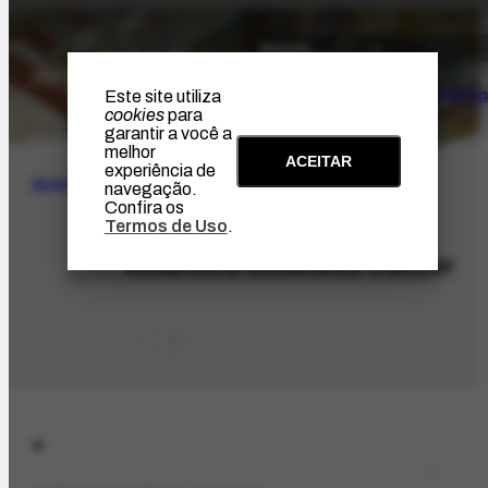
O Artista
Projeto Portin
Este site utiliza
cookies
para
garantir a você a
melhor
ACEITAR
experiência de
BUSCA
navegação.
Confira os
Termos de Uso
.
ORG-3368.1
Atlântica Business Center