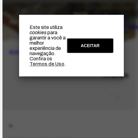
O Artista
Projeto Portin
Este site utiliza
cookies
para
garantir a você a
melhor
ACEITAR
experiência de
BUSCA
navegação.
Confira os
Termos de Uso
.
LOC-201
França