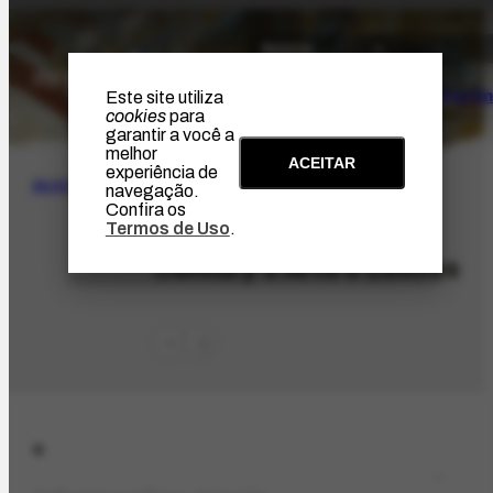
O Artista
Projeto Portin
Este site utiliza
cookies
para
garantir a você a
melhor
ACEITAR
experiência de
BUSCA
navegação.
Confira os
Termos de Uso
.
ORG-428.1
Century's Arte e Leilões