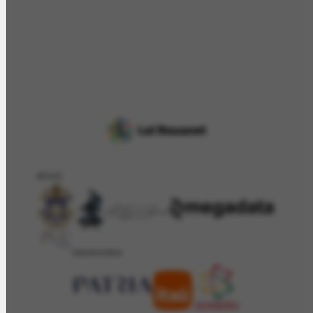
APOIO
PATROCÍNIO