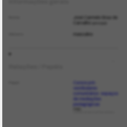
Informações gerais
José Carmelo Braz de
Nome
Carvalho
principal
masculino
Gênero
Relações / Papéis
Cursos pré-
Papel
vestibulares
comunitários: espaços
de mediações
pedagógicas
org.
LIVROS DE ASSUNTOS GERAIS