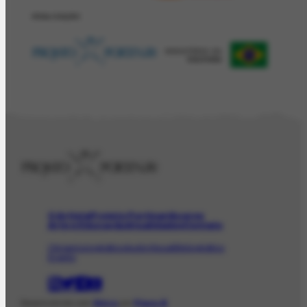
REALIZAÇÂO
O Artista
Projeto Portinari
Acervo
Arte e Educação
Atualidades
Contato
Obras
Iconográfico
AudioVisual
Bibliográfico
Evento
Desenvolvido com
Shiro
por
Plano B