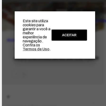
O Artista
Projeto Portin
Este site utiliza
cookies
para
garantir a você a
melhor
ACEITAR
experiência de
BUSCA
navegação.
Confira os
Termos de Uso
.
PES-9594
José Carmelo Braz de Carvalho