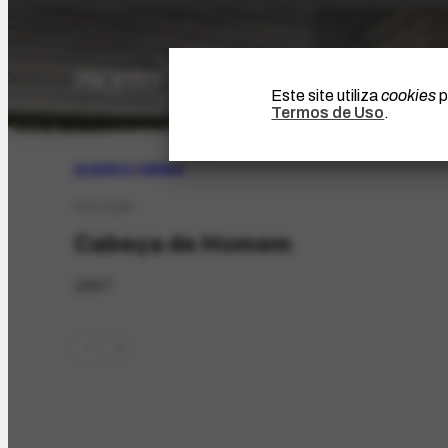
Este site utiliza
cookies
p
Termos de Uso
.
ACERVO
|
OBRAS
FCO-5184
Cabeça de Homem
1947