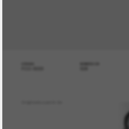
CÓDIGO
NÚMERO CR
FCO-5033
528
Originada a partir de