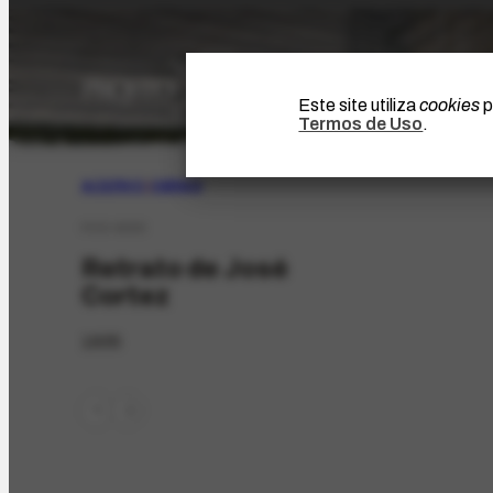
Este site utiliza
cookies
p
Termos de Uso
.
ACERVO
|
OBRAS
FCO-5033
Retrato de José
Cortez
1935