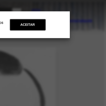
PT
EN
Acervo
Arte e Educação
Atualidades
Contato
Apoie
 os
ACEITAR