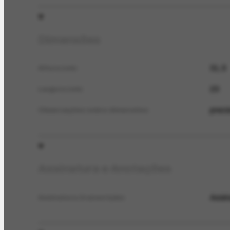
Dimensões
31,5
Altura (cm)
23
Largura (cm)
preci
Observações sobre dimensões
Assinatura e Anotações
Assin
Assinatura (transcrição)