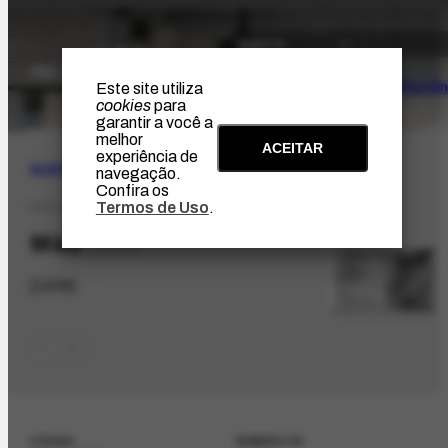
O Artista
Projeto Portin
Este site utiliza
cookies
para
garantir a você a
melhor
ACEITAR
experiência de
ACERVO
|
OBRAS
navegação.
Confira os
Termos de Uso
.
FCO-5860
Mão
ESBOÇO
[1938]
CÓDIGO
NÚMERO CR