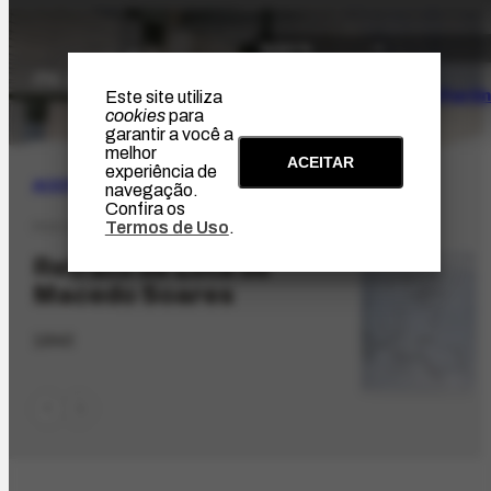
O Artista
Projeto Portin
Este site utiliza
cookies
para
garantir a você a
melhor
ACEITAR
experiência de
ACERVO
|
OBRAS
navegação.
Confira os
Termos de Uso
.
FCO-1735
Retrato de Lota de
Macedo Soares
1940