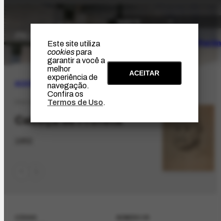
O Artista
Projeto Portin
Este site utiliza
cookies
para
garantir a você a
melhor
ACEITAR
experiência de
ACERVO
|
OBRAS
navegação.
Confira os
Termos de Uso
.
FCO-990
Cabeça de Profeta
1952
CÓDIGO
NÚMERO CR