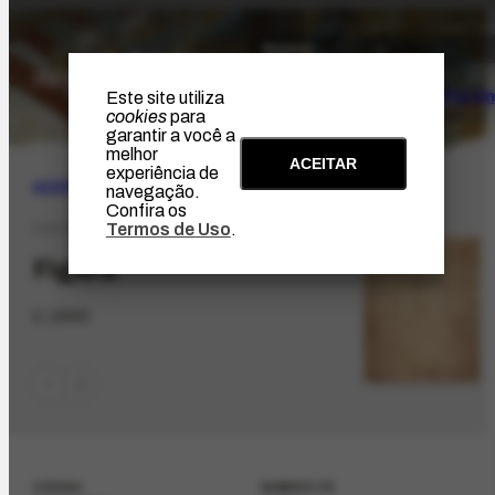
O Artista
Projeto Portin
Este site utiliza
cookies
para
garantir a você a
melhor
ACEITAR
experiência de
ACERVO
|
OBRAS
navegação.
Confira os
Termos de Uso
.
FCO-882
Figura
c.1940
CÓDIGO
NÚMERO CR