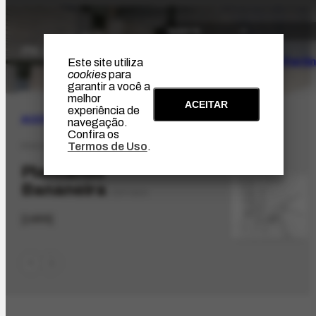
O Artista
Projeto Portin
Este site utiliza
cookies
para
garantir a você a
melhor
ACEITAR
experiência de
ACERVO
|
OBRAS
navegação.
Confira os
Termos de Uso
.
FCO-532
Plantando
Bananeira
ESTUDO
[1955]