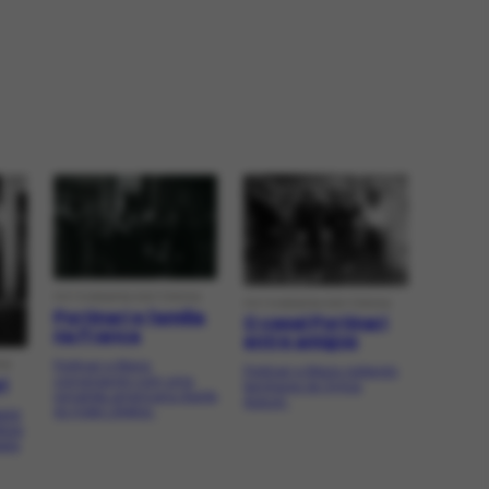
FOTOGRAFIA HISTÓRICA
FOTOGRAFIA HISTÓRICA
Portinari e família
O casal Portinari
na França
entre amigos
Portinari e Maria
CA
Portinari e Maria visitando
conversando com uma
i
familiares de Sylvia
jornalista americana diante
Autuori.
do Hotel L'Aiglon.
eliê
obras
pela