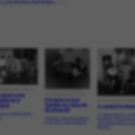
 Luzia Moreira Guimarães
PESSOA
OGRAFIA HISTÓRICA
tinari com
FOTOGRAFIA HISTÓRICA
Portinari e sua
iliares e
FOTOGRAFIA HISTÓRI
família na casa de
igos
O casal Portinar
Brodowski
o na residência do
O casal Portinari, no at
r
Portinari, sua esposa Maria
do artista, diante das 
e seu filho João Candido
executadas para a Ca
Mayrink