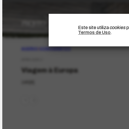
Este site utiliza
cookies
p
Termos de Uso
.
ACERVO
|
ICONOGRÁFICO
AFRH-1233.1
Viagem à Europa
195[6]