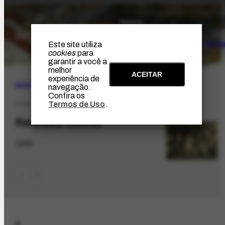
O Artista
Projeto Portin
Este site utiliza
cookies
para
garantir a você a
melhor
ACEITAR
experiência de
ACERVO
|
ICONOGRÁFICO
navegação.
Confira os
Termos de Uso
.
AFRH-694.1
Reunião Social
1958