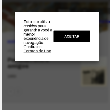
O Artista
Projeto Portin
Este site utiliza
cookies
para
garantir a você a
melhor
ACEITAR
experiência de
ACERVO
|
ICONOGRÁFICO
navegação.
Confira os
Termos de Uso
.
AFRH-90.1
Portinari entre
amigos
1950