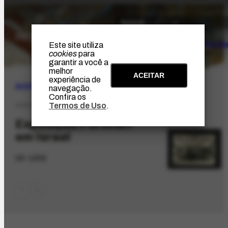
O Artista
Projeto Portin
Este site utiliza
cookies
para
garantir a você a
melhor
ACEITAR
experiência de
ACERVO
|
ICONOGRÁFICO
navegação.
Confira os
Termos de Uso
.
AFRH-60.1
Exposição Portinari
em Israel
06-1956