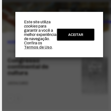
O Artista
Projeto Portin
Este site utiliza
cookies
para
garantir a você a
melhor experiência
ACEITAR
de navegação.
ACERVO
|
BIBLIOGRÁFICO
Confira os
Termos de Uso
.
PR-2251
Congresso
continental de
cultura
16/04/1953