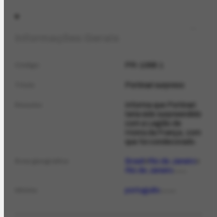
Informações Gerais
PR-1068.1
Código
Portinari surpreso
Título
Informa que Portinari
Resumo
teria sido surpreendido
com a Legião de
Honra da França, com
que foi condecorado.
Brasil
Rio de Janeiro
Área geográfica
Rio de Janeiro
LOCAL
português
Idioma
IDIOMA