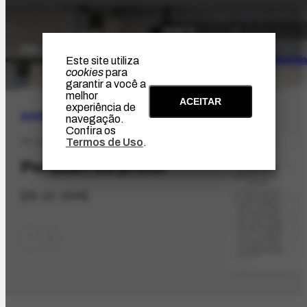
O Artista
Projeto Portin
Este site utiliza
cookies
para
garantir a você a
melhor
ACEITAR
experiência de
ACERVO
|
BIBLIOGRÁFICO
navegação.
Confira os
Termos de Uso
.
PR-1068.1
Portinari surpreso
[29-10-1946]