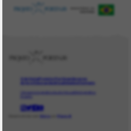
O Artista
Projeto Portinari
Acervo
Arte e Educação
Atualidades
Contato
Obras
Iconográfico
AudioVisual
Bibliográfico
Evento
Desenvolvido com
Shiro
por
Plano B