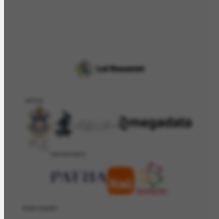
APOIO
PATROCÍNIO
REALIZAÇÂO