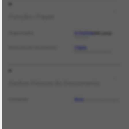
Função / Papel
A Notícia
Organizador
PPE jornal
PERIÓDICO
Cópia
Natureza do documento
NATUREZA DO DOCUMENTO
Dados Físicos do Documento
Boa
Condição
ESTADO DE CONSERVAÇÃO