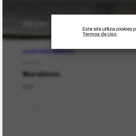
Este site utiliza
cookies
p
Termos de Uso
.
ACERVO
|
BIBLIOGRÁFICO
LAG-619.1
Muralismo
2013