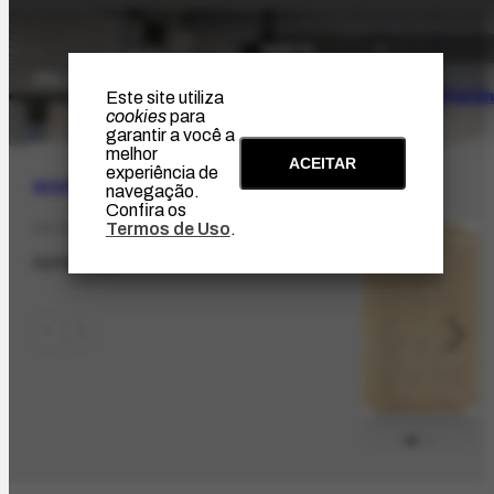
O Artista
Projeto Portin
Este site utiliza
cookies
para
garantir a você a
melhor
ACEITAR
experiência de
ACERVO
|
BIBLIOGRÁFICO
navegação.
Confira os
Termos de Uso
.
CO-5748
02/09/1929