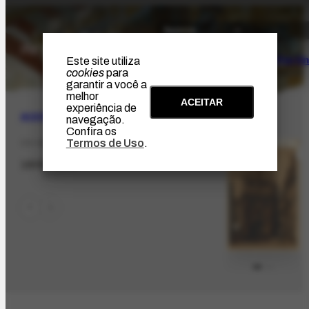
O Artista
Projeto Portin
Este site utiliza
cookies
para
garantir a você a
melhor
ACEITAR
experiência de
ACERVO
|
BIBLIOGRÁFICO
navegação.
Confira os
Termos de Uso
.
CO-5291.1
16/09/1930