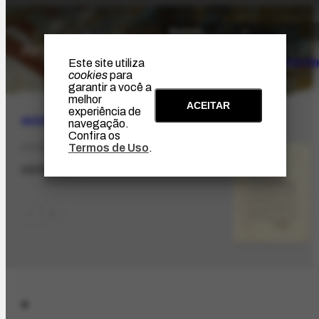
O Artista
Projeto Portin
Este site utiliza
cookies
para
garantir a você a
melhor
ACEITAR
experiência de
ACERVO
|
BIBLIOGRÁFICO
navegação.
Confira os
Termos de Uso
.
CO-5276.1
03/06/1935