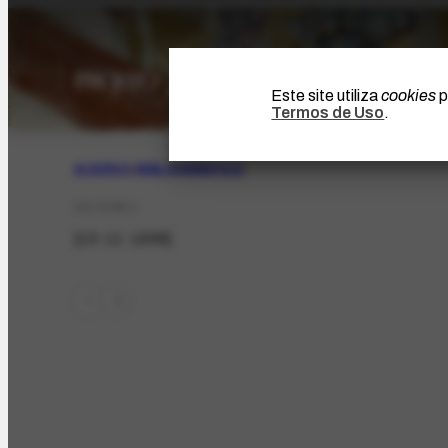
Este site utiliza
cookies
p
Termos de Uso
.
ACERVO
|
BIBLIOGRÁFICO
CO-3790.1
[13-11-1939]